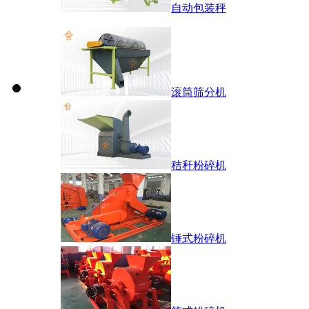
自动包装秤
滚筒筛分机
秸秆粉碎机
锤式粉碎机